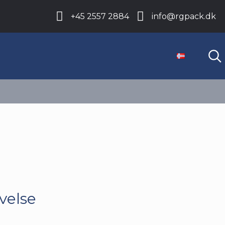
+45 2557 2884
info@rgpack.dk
velse