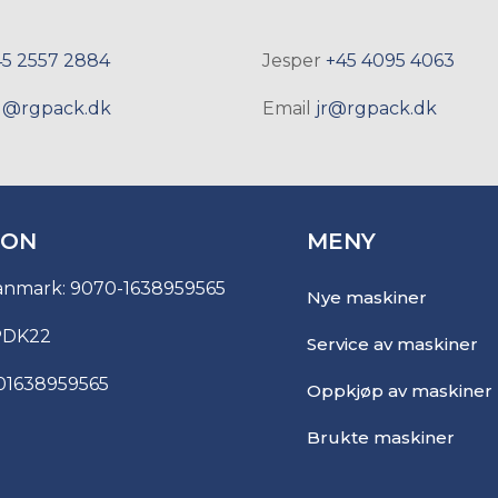
45 2557 2884
Jesper
+45 4095 4063
g@rgpack.dk
Email
jr@rgpack.dk
JON
MENY
anmark: 9070-1638959565
Nye maskiner
PDK22
Service av maskiner
01638959565
Oppkjøp av maskiner
Brukte maskiner