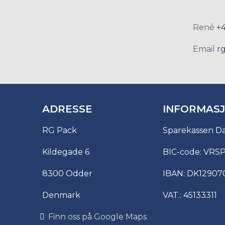
René
+
Email
r
ADRESSE
INFORMAS
RG Pack
Sparekassen D
Kildegade 6
BIC-code: VRS
8300 Odder
IBAN: DK12907
Denmark
VAT.: 45133311
Finn oss på Google Maps