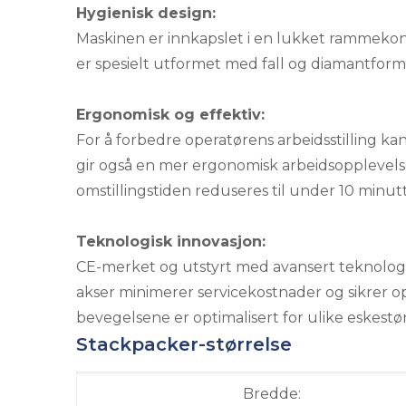
Hygienisk design:
Maskinen er innkapslet i en lukket rammekon
er spesielt utformet med fall og diamantform
Ergonomisk og effektiv:
For å forbedre operatørens arbeidsstilling k
gir også en mer ergonomisk arbeidsopplevels
omstillingstiden reduseres til under 10 minutt
Teknologisk innovasjon:
CE-merket og utstyrt med avansert teknologi 
akser minimerer servicekostnader og sikrer op
bevegelsene er optimalisert for ulike eskestør
Stackpacker-størrelse
Bredde: