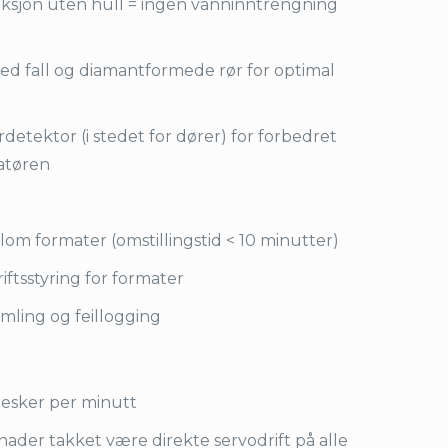
sjon uten hull = ingen vanninntrengning
ed fall og diamantformede rør for optimal
detektor (i stedet for dører) for forbedret
ratøren
lom formater (omstillingstid < 10 minutter)
ftsstyring for formater
mling og feillogging
0 esker per minutt
ader takket være direkte servodrift på alle