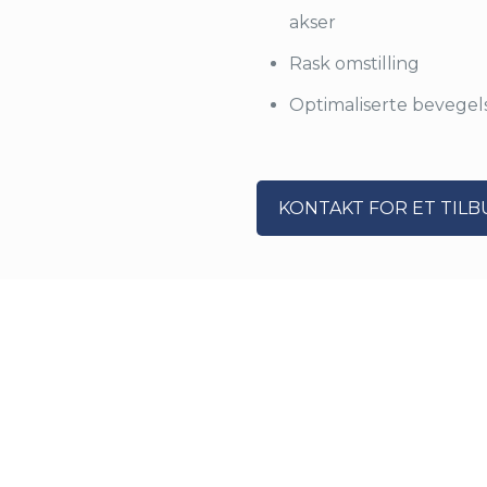
akser
Rask omstilling
Optimaliserte bevegels
KONTAKT FOR ET TILB