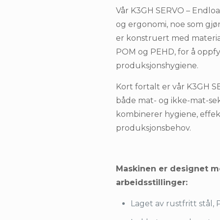
Vår K3GH SERVO – Endload
og ergonomi, noe som gjør
er konstruert med materiale
POM og PEHD, for å oppfyl
produksjonshygiene.
Kort fortalt er vår K3GH S
både mat- og ikke-mat-sek
kombinerer hygiene, effekt
produksjonsbehov.
Maskinen er designet m
arbeidsstillinger:
Laget av rustfritt stå