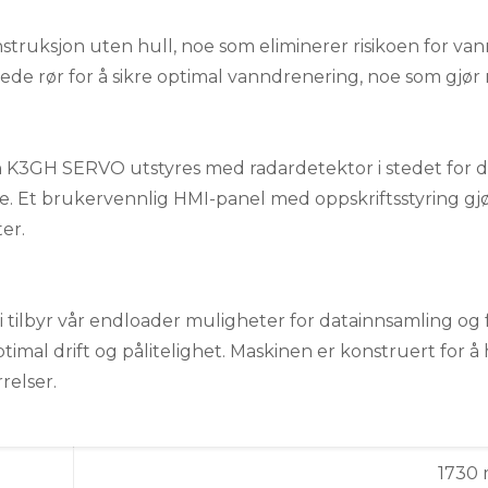
struksjon uten hull, noe som eliminerer risikoen for va
ede rør for å sikre optimal vanndrenering, noe som gjør 
an K3GH SERVO utstyres med radardetektor i stedet for dø
e. Et brukervennlig HMI-panel med oppskriftsstyring gjø
er.
tilbyr vår endloader muligheter for datainnsamling og fe
timal drift og pålitelighet. Maskinen er konstruert for å
relser.
1730