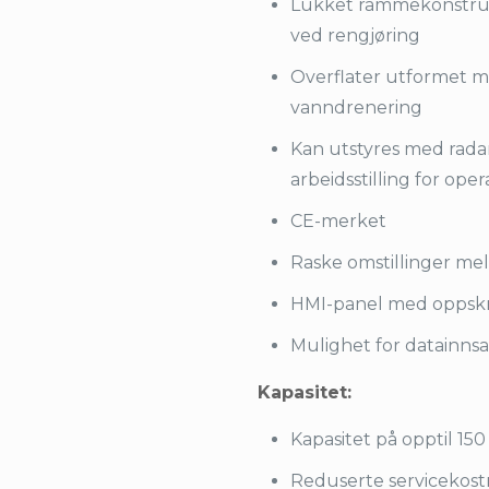
Lukket rammekonstruk
ved rengjøring
Overflater utformet m
vanndrenering
Kan utstyres med radar
arbeidsstilling for ope
CE-merket
Raske omstillinger mel
HMI-panel med oppskri
Mulighet for datainnsa
Kapasitet:
Kapasitet på opptil 15
Reduserte servicekostn