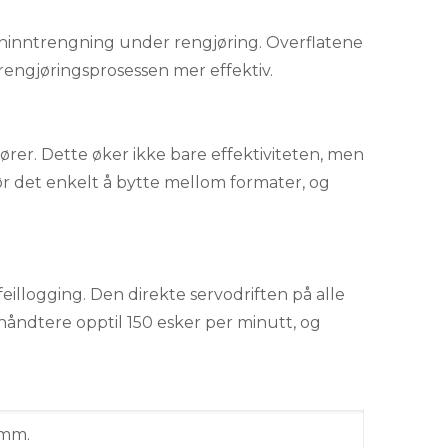
nninntrengning under rengjøring. Overflatene
rengjøringsprosessen mer effektiv.
rer. Dette øker ikke bare effektiviteten, men
r det enkelt å bytte mellom formater, og
illogging. Den direkte servodriften på alle
 håndtere opptil 150 esker per minutt, og
 mm.