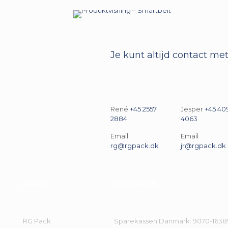
Je kunt altijd contact m
René
+45 2557
Jesper
+45 40
2884
4063
Email
Email
rg@rgpack.dk
jr@rgpack.dk
ADRES
INFORMATIE
RG Pack
Sparekassen Danmark: 9070-1638