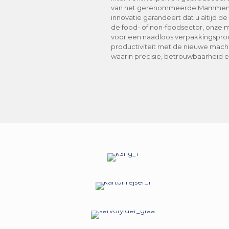
van het gerenommeerde Mammens M
innovatie garandeert dat u altijd de 
de food- of non-foodsector, onze m
voor een naadloos verpakkingsproce
productiviteit met de nieuwe mach
waarin precisie, betrouwbaarheid 
ENDLOADER
K3GH SERVO
R5 & R5B - SERVO
KARTONOPZETTERS
AUTOMATISCHE INVOER
SERVO-VULLER
AUTOMATIC LOADING
CONVEYOR