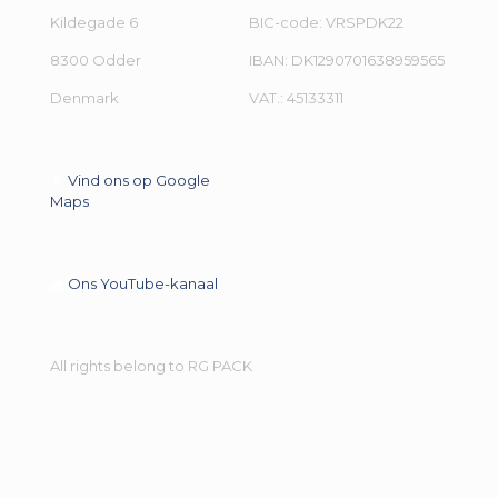
Kildegade 6
BIC-code: VRSPDK22
8300 Odder
IBAN: DK1290701638959565
Denmark
VAT.: 45133311
Vind ons op Google
Maps
Ons YouTube-kanaal
All rights belong to RG PACK