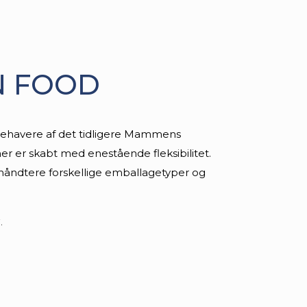
N FOOD
indehavere af det tidligere Mammens
ner er skabt med enestående fleksibilitet.
 håndtere forskellige emballagetyper og
.