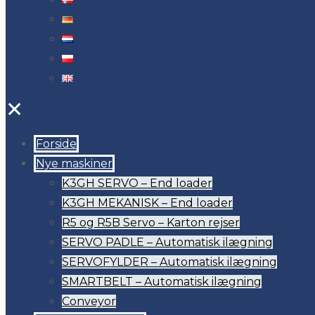
✕
Forside
Nye maskiner
K3GH SERVO – End loader
K3GH MEKANISK – End loader
R5 og R5B Servo – Karton rejser
SERVO PADLE – Automatisk ilægning
SERVOFYLDER – Automatisk ilægning
SMARTBELT – Automatisk ilægning
Conveyor