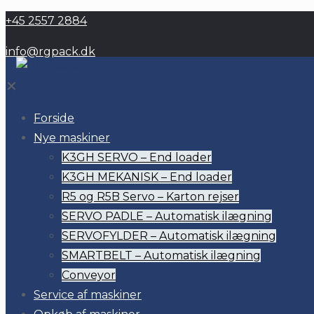
+45 2557 2884
info@rgpack.dk
✕
Forside
Nye maskiner
K3GH SERVO – End loader
K3GH MEKANISK – End loader
R5 og R5B Servo – Karton rejser
SERVO PADLE – Automatisk ilægning
SERVOFYLDER – Automatisk ilægning
SMARTBELT – Automatisk ilægning
Conveyor
Service af maskiner