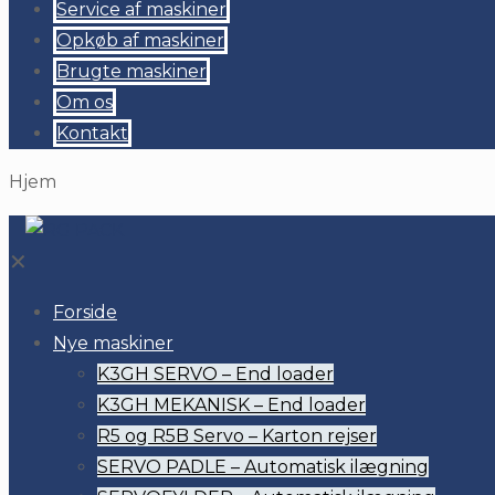
Service af maskiner
Opkøb af maskiner
Brugte maskiner
Om os
Kontakt
Hjem
✕
Forside
Nye maskiner
K3GH SERVO – End loader
K3GH MEKANISK – End loader
R5 og R5B Servo – Karton rejser
SERVO PADLE – Automatisk ilægning