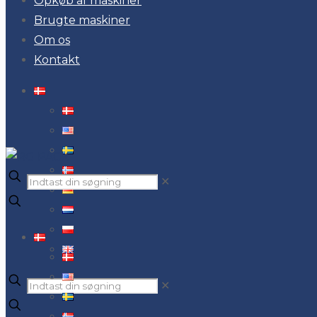
Opkøb af maskiner
Brugte maskiner
Om os
Kontakt
✕
✕